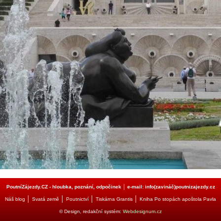
PoutníZájezdy.CZ - hloubka, poznání, odpočinek │ e-mail: info(zavináč)poutnizajezdy.cz
│
│
│
│
Náš blog
Svatá země
Poutnictví
Tiskárna Grantis
Kniha Po stopách apoštola Pavla
© Design, redakční systém:
Webdesignum.cz