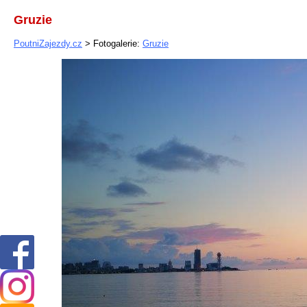
Gruzie
PoutniZajezdy.cz
> Fotogalerie:
Gruzie