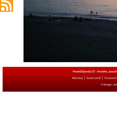
PoutníZájezdy.CZ - hloubka, poznán
│
│
Náš blog
Svatá země
Poutnictví
© Design, re