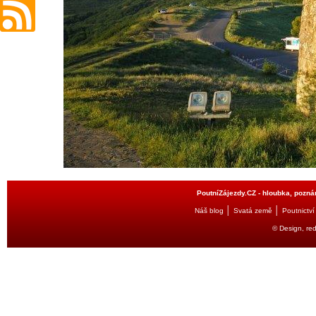
PoutníZájezdy.CZ - hloubka, poznán
│
│
Náš blog
Svatá země
Poutnictví
© Design, re