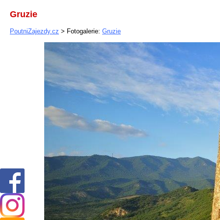
Gruzie
PoutniZajezdy.cz
> Fotogalerie:
Gruzie