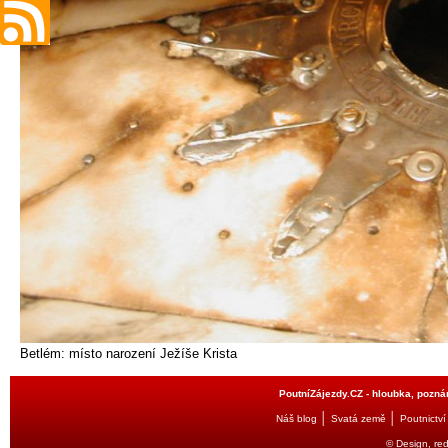
Betlém: místo narození Ježíše Krista
PoutníZájezdy.CZ - hloubka, poznán
│
│
Náš blog
Svatá země
Poutnictví
© Design, re