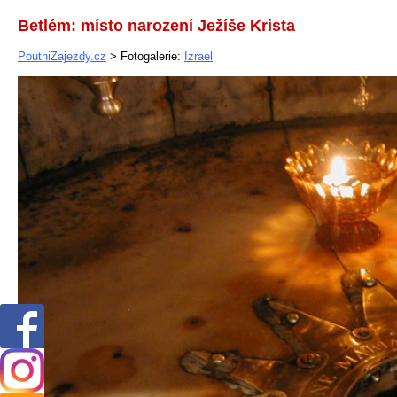
Betlém: místo narození Ježíše Krista
PoutniZajezdy.cz
> Fotogalerie:
Izrael