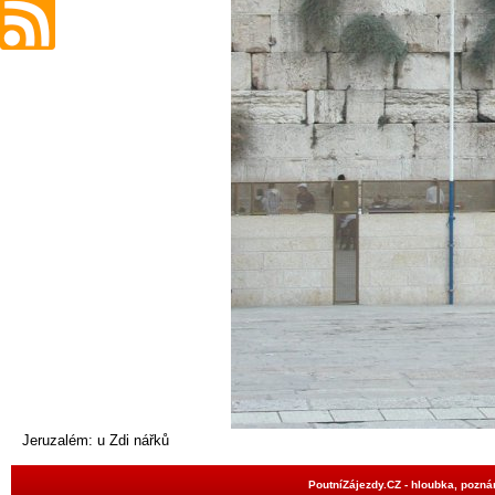
Jeruzalém: u Zdi nářků
PoutníZájezdy.CZ - hloubka, poznán