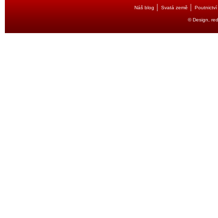
│
│
Náš blog
Svatá země
Poutnictví
© Design, re