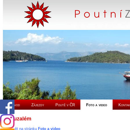
Úvod
Zájezdy
Poutě v ČR
Foto a video
Kontak
Jeruzalém
Zpět na stránku
Foto a video