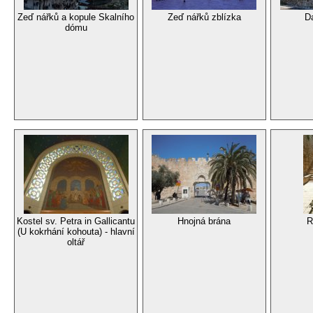
Zeď nářků a kopule Skalního
Zeď nářků zblízka
D
dómu
Kostel sv. Petra in Gallicantu
Hnojná brána
R
(U kokrhání kohouta) - hlavní
oltář