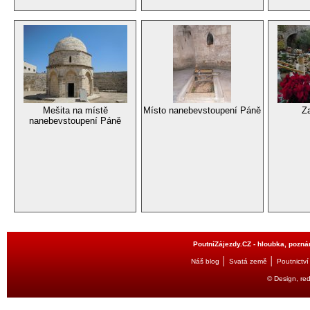
Mešita na místě
Místo nanebevstoupení Páně
Za
nanebevstoupení Páně
PoutníZájezdy.CZ - hloubka, poznán
│
│
Náš blog
Svatá země
Poutnictví
© Design, re