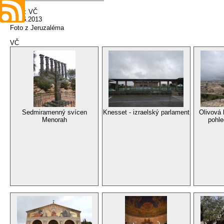
autor: VČ
02.06.2013
Foto z Jeruzaléma
VČ
Sedmiramenný svícen
Knesset - izraelský parlament
Olivová 
Menorah
pohle