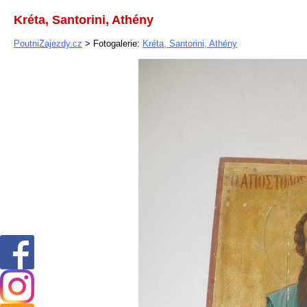
Kréta, Santorini, Athény
PoutniZajezdy.cz
> Fotogalerie:
Kréta, Santorini, Athény