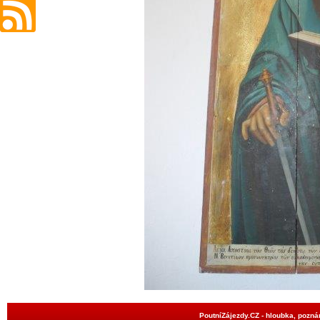
PoutníZájezdy.CZ - hloubka, poznán