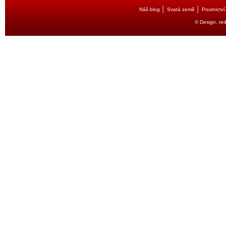
│
│
Náš blog
Svatá země
Poutnictví
© Design, re