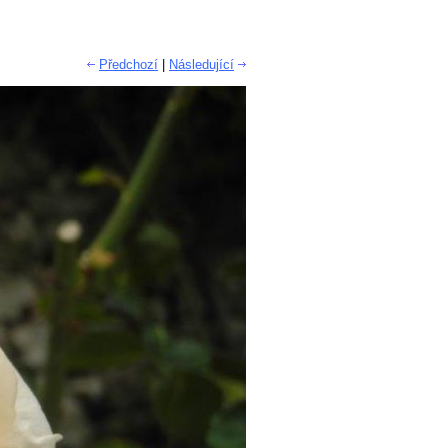
Předchozí
|
Následující