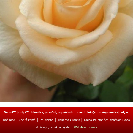
PoutníZájezdy.CZ - hloubka, poznání, odpočinek │ e-mail: info(zavináč)poutnizajezdy.cz
│
│
│
│
Náš blog
Svatá země
Poutnictví
Tiskárna Grantis
Kniha Po stopách apoštola Pavla
© Design, redakční systém:
Webdesignum.cz