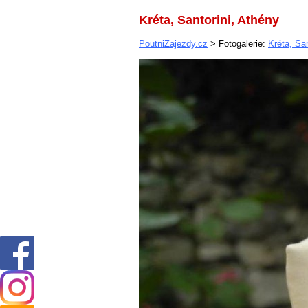
Kréta, Santorini, Athény
PoutniZajezdy.cz
> Fotogalerie:
Kréta, San