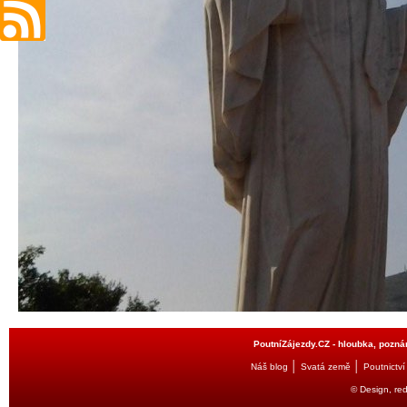
PoutníZájezdy.CZ - hloubka, poznán
│
│
Náš blog
Svatá země
Poutnictví
© Design, re