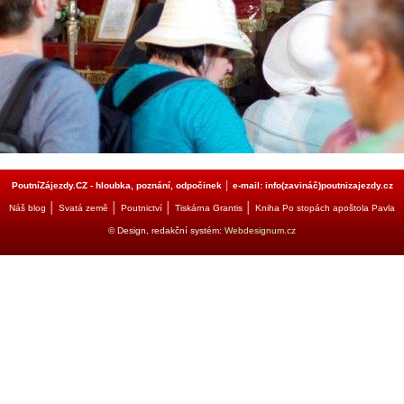
PoutníZájezdy.CZ - hloubka, poznání, odpočinek │ e-mail: info(zavináč)poutnizajezdy.cz
│
│
│
│
Náš blog
Svatá země
Poutnictví
Tiskárna Grantis
Kniha Po stopách apoštola Pavla
© Design, redakční systém:
Webdesignum.cz