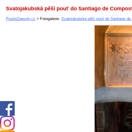
Svatojakubská pěší pouť do Santiago de Compos
PoutniZajezdy.cz
> Fotogalerie:
Svatojakubská pěší pouť do Santiago de