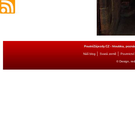
PoutníZájezdy.CZ - hloubka, poznán
│
│
Náš blog
Svatá země
Poutnictví
© Design, re