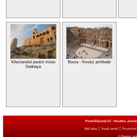
Křesťanské poutní místo
Bosra - římský amfiteátr
Sednaya
PoutníZájezdy.CZ - hloubka, poznán
│
│
Náš blog
Svatá země
Poutnictví
© Design, re