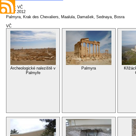
autor: VČ
15.07.2012
Palmyra, Krak des Chevaliers, Maalula, Damašek, Sednaya, Bosra
VČ
Archeologické naleziště v
Palmyra
Křižác
Palmyře