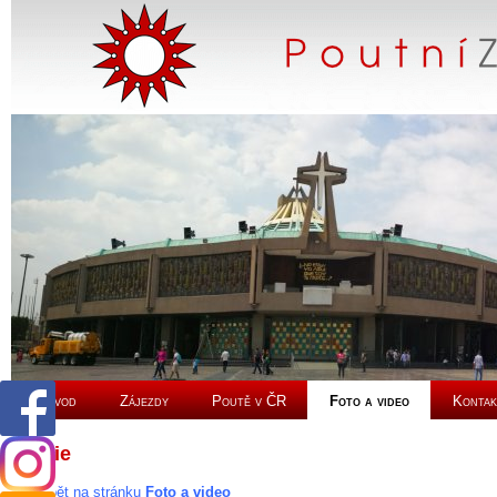
Úvod
Zájezdy
Poutě v ČR
Foto a video
Kontak
Sýrie
Zpět na stránku
Foto a video