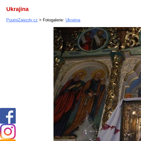
Ukrajina
PoutniZajezdy.cz
> Fotogalerie:
Ukrajina