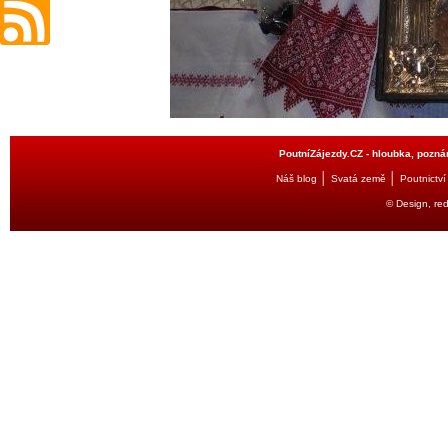
PoutníZájezdy.CZ - hloubka, poznán
│
│
Náš blog
Svatá země
Poutnictví
© Design, re