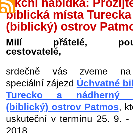
Akční nabídka: Prožijt
biblická místa Tureck
(biblický) ostrov Patm
Milí přátelé, poutn
cestovatelé,
srdečně vás zveme n
speciální zájezd
Úchvatné bi
Turecko a nádherný 
(biblický) ostrov Patmos
, k
uskuteční v termínu 25. 9. - 
2018.