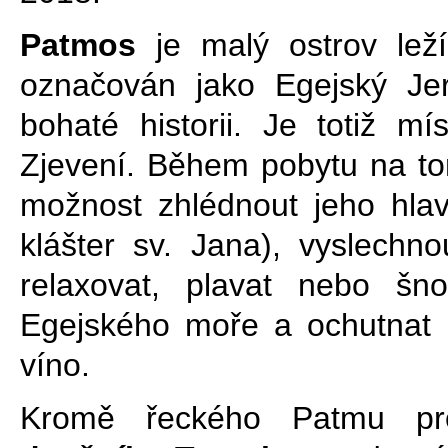
Patmos
je malý ostrov lež
označován jako Egejský Je
bohaté
historii. Je totiž m
Zjevení. Během pobytu
na t
možnost
zhlédnout
jeho
hlav
klášter sv. Jana), vyslechn
relaxovat,
plavat nebo šnor
Egejského moře a ochutnat mí
víno.
Kromě řeckého Patm
u
pr