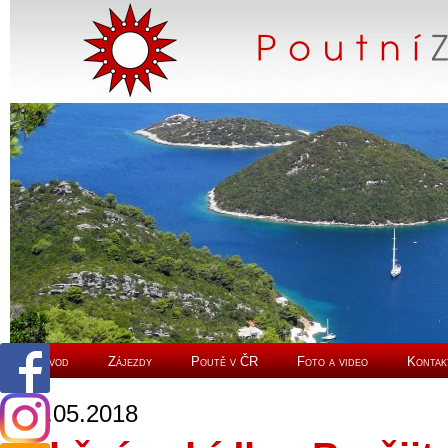
Úvod
Zájezdy
Poutě v ČR
Foto a video
Kontak
13.05.2018