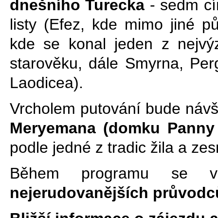
dnešního Turecka
-
sedm
cí
listy (
Efez, kde
mimo jiné
pů
kde se konal
jeden z nejvý
starověku,
dále
Smyrna, Perg
Laodicea
).
Vrcholem
putování bude návš
Meryemana (domku Panny 
podle jedné z tradic
žila a ze
Během programu se 
nejerudovanějších průvod