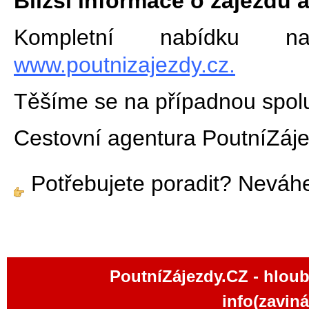
Bližší informace o zájezdu
a
Kompletní nabídku n
www.poutnizajezdy.cz.
Těšíme se na případnou spolu
Cestovní agentura PoutníZáj
Potřebujete poradit? Neváh
PoutníZájezdy.CZ - hloub
info(zavin