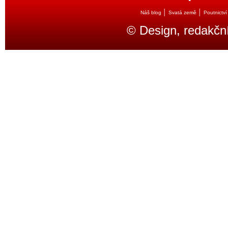
│
│
Náš blog
Svatá země
Poutnictví
© Design, redakčn