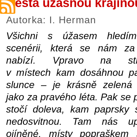
Cesta úžasnou krajino
Autorka: I. Herman
Všichni s úžasem hledí
scenérii, která se nám z
nabízí. Vpravo na str
v místech kam dosáhnou p
slunce – je krásně zelená 
jako za pravého léta. Pak se 
stočí doleva, kam paprsky 
nedosvitnou. Tam nás upo
ojíněné, místy popraškem