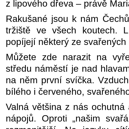
z lipového dřeva – právě Maria
Rakušané jsou k nám Čechům
tržiště ve všech koutech. L
popíjejí některý ze svařených 
Můžete zde narazit na vyř
středu náměstí je nad hlava
na něm první svíčka. Vzduch
bílého i červeného, svařeného
Valná většina z nás ochutná 
nápojů. Oproti „našim svař