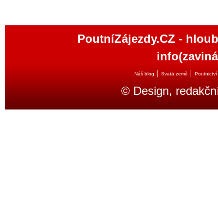
PoutníZájezdy.CZ - hloub
info(zavin
│
│
Náš blog
Svatá země
Poutnictví
© Design, redakčn