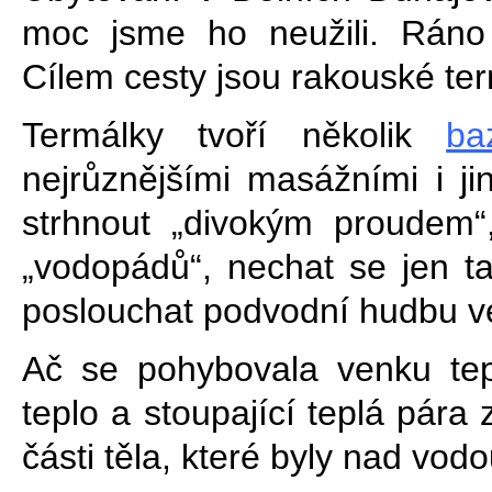
moc jsme ho neužili. Ráno
Cílem cesty jsou rakouské te
Termálky tvoří několik
ba
nejrůznějšími masážními i j
strhnout „divokým proudem“
„vodopádů“, nechat se jen t
poslouchat podvodní hudbu 
Ač se pohybovala venku tep
teplo a stoupající teplá pára
části těla, které byly nad vodo