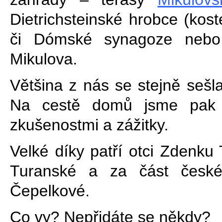
Dietrichsteinské hrobce (kost
či Dómské synagoze nebo
Mikulova.
Většina z nás se stejně sešl
Na cestě domů jsme pak p
zkušenostmi a zážitky.
Velké díky patří otci Zdenku
Turanské a za část české
Čepelkové.
Co vy? Nepřidáte se někdy?