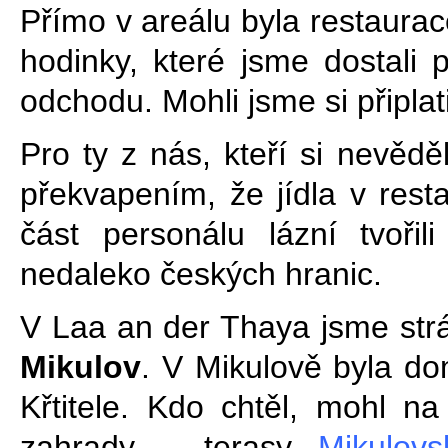
Přímo v areálu byla restaurac
hodinky, které jsme dostali př
odchodu. Mohli jsme si připlati
Pro ty z nás, kteří si nevěd
překvapením, že jídla v resta
část personálu lázní tvoři
nedaleko českých hranic.
V Laa an der Thaya jsme stráv
Mikulov
. V Mikulově byla do
Křtitele. Kdo chtěl, mohl n
zahrady – terasy
Mikulov