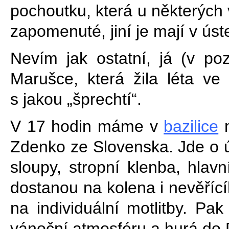
pochoutku, která u některých
zapomenuté, jiní je mají v úst
Nevím jak ostatní, já (v poz
Marušce, která žila léta ve
s jakou „šprechtí“.
V 17 hodin máme v
bazilice
m
Zdenko ze Slovenska. Jde o 
sloupy, stropní klenba, hlav
dostanou na kolena i nevěříc
na individuální motlitby. Pa
vánoční atmosféru a hurá do 