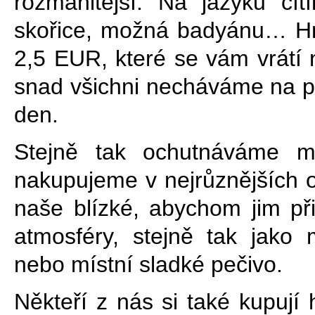
rozmanitější. Na jazyku cít
skořice, možná badyánu… Hrn
2,5 EUR, které se vám vrátí na
snad všichni necháváme na p
den.
Stejně tak ochutnáváme mí
nakupujeme v nejrůznějších
naše blízké, abychom jim při
atmosféry, stejně tak jako
nebo místní sladké pečivo.
Někteří z nás si také kupuj