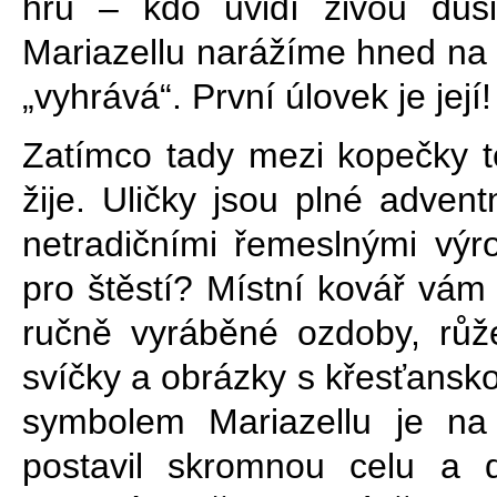
hru – kdo uvidí živou duš
Mariazellu narážíme hned na n
„vyhrává“. První úlovek je její!
Zatímco tady mezi kopečky t
žije. Uličky jsou plné adven
netradičními řemeslnými výr
pro štěstí? Místní kovář vám
ručně vyráběné ozdoby, růže
svíčky a obrázky s křesťansk
symbolem Mariazellu je na
postavil skromnou celu a 