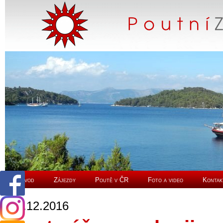
Úvod
Zájezdy
Poutě v ČR
Foto a video
Kontak
18.12.2016