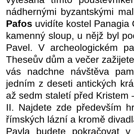
nádhernými byzantskými mal
Pafos
uvidíte kostel Panagia C
kamenný sloup, u nějž byl po
Pavel. V archeologickém pa
Theseův dům a večer zažijete 
vás nadchne návštěva pa
jedním z deseti antických krá
až sedm staletí před Kristem
II. Najdete zde především h
římských lázní a kromě divadla
Pavla budete pokračovat v