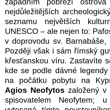
západním pobřeží ostrova
nejdůležitějších archeologick
seznamu největších kultur
UNESCO – ale nejen to: Pafos 
v doprovodu sv. Barnabáše, k
Později však i sám římský guv
křesťanskou víru. Zastavíte 
kde se podle dávné legendy n
na počátku pobytu na Kypr
Agios Neofytos
založený v 
spisovatelem Neofytem; u 
vytesaná tímto poustevníke