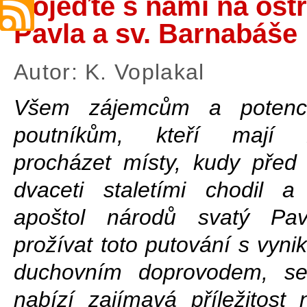
Pojeďte s námi na ostr
Pavla a sv. Barnabáše
Autor: K. Voplakal
Všem zájemcům a potenci
poutníkům, kteří mají 
procházet místy, kudy před
dvaceti staletími chodil a
apoštol národů svatý Pav
prožívat toto putování s vyni
duchovním doprovodem, se
nabízí zajímavá příležitost