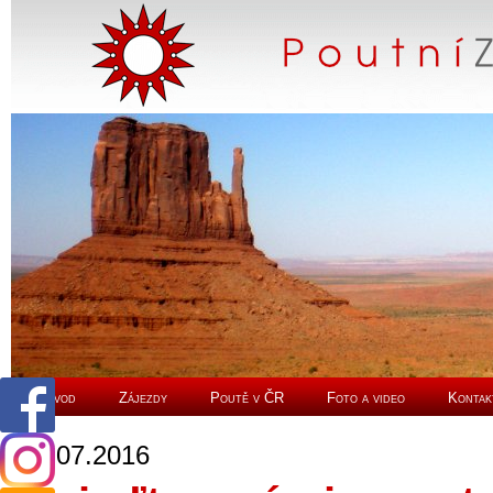
Úvod
Zájezdy
Poutě v ČR
Foto a video
Kontak
11.07.2016