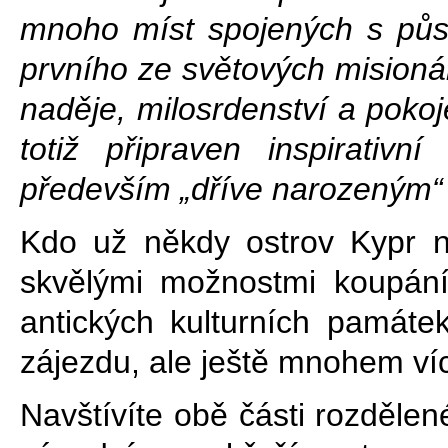
mnoho míst spojených s půs
prvního ze světových misionářů
naděje, milosrdenství a pokoj
totiž připraven inspirativn
především „dříve narozeným“ (
Kdo už někdy ostrov Kypr na
skvělými možnostmi koupání
antických kulturních památe
zájezdu, ale ještě mnohem ví
Navštívíte obě části rozdělen