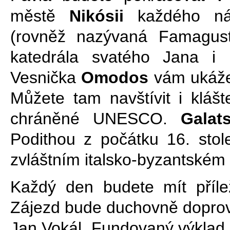
městě
Nikósii
každého náv
(rovněž nazývaná Famagus
katedrála svatého Jana i 
Vesnička
Omodos
vám ukáže
Můžete tam navštívit i kláš
chráněné UNESCO.
Galats
Podithou z počátku 16. sto
zvláštním italsko-byzantském 
Každý den budete mít přílež
Zájezd bude duchovně doprov
Jan Vokál. Fundovaný výklad 