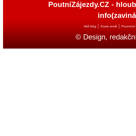
PoutníZájezdy.CZ - hloub
info(zavin
│
│
Náš blog
Svatá země
Poutnictví
© Design, redakčn