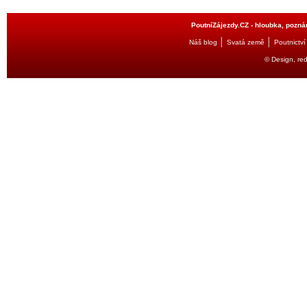
PoutníZájezdy.CZ - hloubka, poznán
│
│
Náš blog
Svatá země
Poutnictví
© Design, re