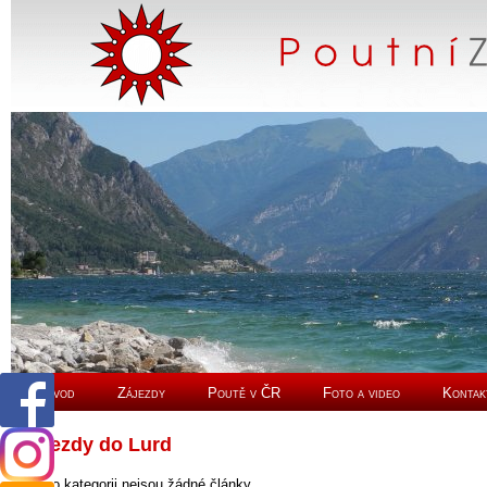
Úvod
Zájezdy
Poutě v ČR
Foto a video
Kontak
Zájezdy do Lurd
V této kategorii nejsou žádné články.