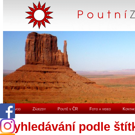
Úvod
Zájezdy
Poutě v ČR
Foto a video
Kontak
Vyhledávání podle štít