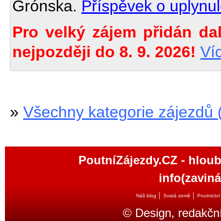
Grónska.
Příspěvek o uplynu
Pro velký zájem přidán dal
nejpozději do 8. 9. 2026!
Víc
»
Všechny kategorie zájezdů 
PoutníZájezdy.CZ - hloub
info(zavin
│
│
Náš blog
Svatá země
Poutnictví
© Design, redakčn