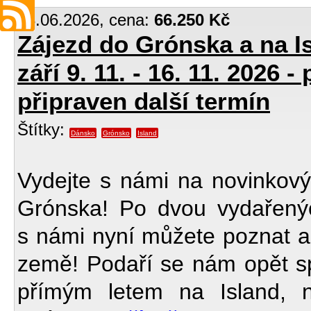
13.06.2026, cena:
66.250 Kč
Zájezd do Grónska a na Is
září 9. 11. - 16. 11. 2026 
připraven další termín
Štítky:
Dánsko
Grónsko
Island
Vydejte s námi na novinkov
Grónska! Po dvou vydařený
s námi nyní můžete poznat a p
země! Podaří se nám opět spa
přímým letem na Island, n